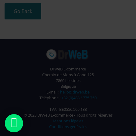
Go Back
DrWeB E-commerce
Chemin de Mons à Gand 125
7860 Lessines
Belgique
E-mail :
hello@drweb.be
Téléphone :
+32 (0)488 / 775.750
TVA : BE0556.505.133
© 2023 DrWeB E-commerce - Tous droits réservés

Mentions légales
Conditions générales