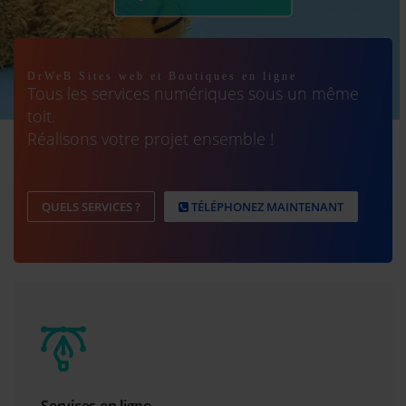
DrWeB Sites web et Boutiques en ligne
Tous les services numériques sous un même
toit.
Réalisons votre projet ensemble !
QUELS SERVICES ?
TÉLÉPHONEZ MAINTENANT