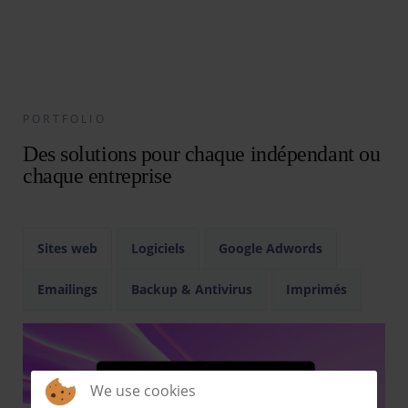
PORTFOLIO
Des solutions pour chaque indépendant ou
chaque entreprise
Sites web
Logiciels
Google Adwords
Emailings
Backup & Antivirus
Imprimés
We use cookies