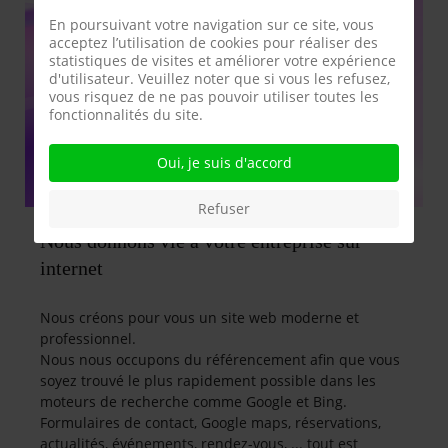
En poursuivant votre navigation sur ce site, vous
acceptez l’utilisation de cookies pour réaliser des
statistiques de visites et améliorer votre expérience
d'utilisateur. Veuillez noter que si vous les refusez,
vous risquez de ne pas pouvoir utiliser toutes les
fonctionnalités du site.
Oui, je suis d'accord
Refuser
Nous donnons vie à votre entreprise sur
internet
Nous créons pour vous un site web moderne et
professionnel.
Nous nous occupons du référencement afin que vous
soyez trouvé le plus rapidement possible dans les
moteurs de recherche comme Google et Bing.
Formulaires de contact, Google maps, réservations,
actualités, événements, rendez-vous, ... tout est