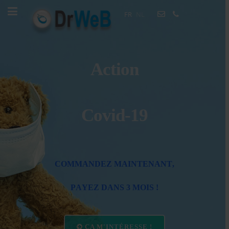
FR
NL
Action
Covid-19
Site web sur mesure
C
O
M
M
A
N
D
E
Z
M
A
I
N
T
E
N
A
N
T
,
P
A
Y
E
Z
D
A
N
S
3
M
O
I
S
!
CA M'INTÉRESSE !