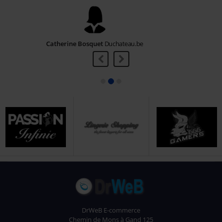
Nancie Kiekens
Bojungle.eu
DrWeB E-commerce
Chemin de Mons à Gand 125