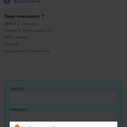
hello@drweb.be
Nous rencontrer ?
DrWeB E-commerce
Chemin de Mons à Gand 125
7860 Lessines
Belgique
(uniquement sur rendez-vous)
SOCIÉTÉ
PRÉNOM
*