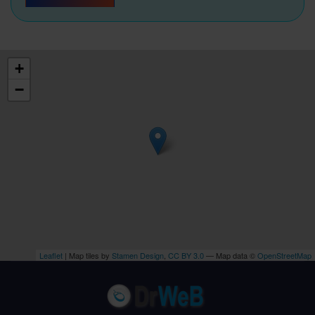
+
−
Leaflet
| Map tiles by
Stamen Design
,
CC BY 3.0
— Map data ©
OpenStreetMap