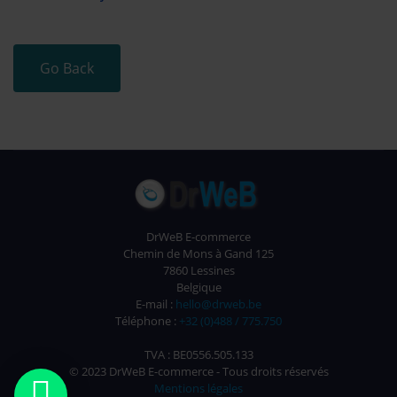
Go Back
DrWeB E-commerce
Chemin de Mons à Gand 125
7860 Lessines
Belgique
E-mail :
hello@drweb.be
Téléphone :
+32 (0)488 / 775.750
TVA : BE0556.505.133
© 2023 DrWeB E-commerce - Tous droits réservés

Mentions légales