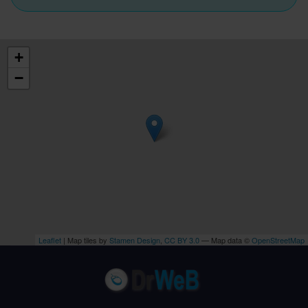
+
−
Leaflet
| Map tiles by
Stamen Design
,
CC BY 3.0
— Map data ©
OpenStreetMap