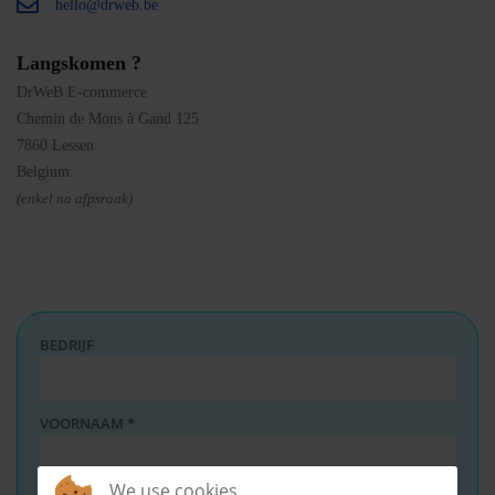
hello@drweb.be
Langskomen ?
DrWeB E-commerce
Chemin de Mons à Gand 125
7860 Lessen
Belgium
(enkel na afpsraak)
BEDRIJF
VOORNAAM
*
We use cookies